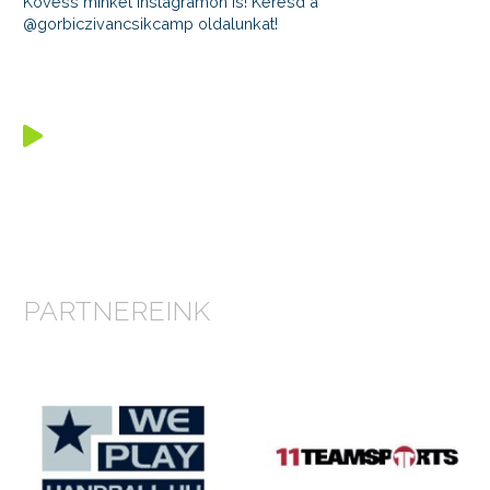
Kövess minket Instagramon is! Keresd a
@gorbiczivancsikcamp oldalunkat!
PARTNEREINK