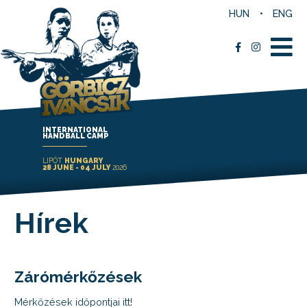
HUN
ENG
INTERNATIONAL
HANDBALL CAMP
LIPÓT
HUNGARY
28 JUNE - 04 JULY
2026
Hírek
Zárómérkőzések
Mérkőzések időpontjai itt!