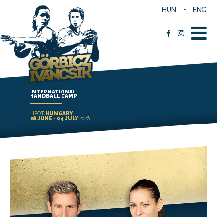
HUN
ENG
INTERNATIONAL
HANDBALL CAMP
LIPÓT
HUNGARY
28 JUNE - 04 JULY
2026