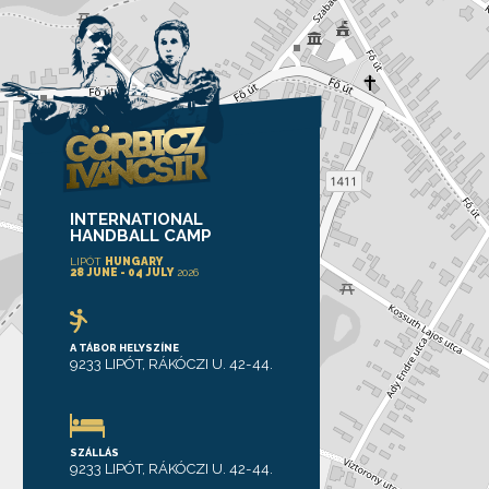
INTERNATIONAL
HANDBALL CAMP
LIPÓT
HUNGARY
28 JUNE - 04 JULY
2026
A TÁBOR HELYSZÍNE
9233 LIPÓT, RÁKÓCZI U. 42-44.
SZÁLLÁS
9233 LIPÓT, RÁKÓCZI U. 42-44.