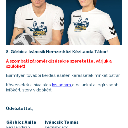
8. Görbicz-Iváncsik Nemzetközi Kézilabda Tábor!
A szombati zárómérkőzésekre szeretettel várjuk a
szülőket!
Bármilyen további kérdés esetén keressetek minket bátran!
Kövessétek a hivatalos
Instagram
oldalunkat a legfrissebb
infókért, story videókért!
Üdvözlettel,
Görbicz Anita
Iváncsik Tamás
kézilabdázó
kézilabdázó