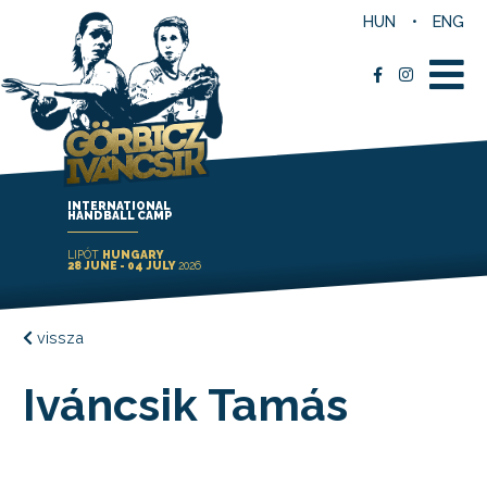
HUN
ENG
INTERNATIONAL
HANDBALL CAMP
LIPÓT
HUNGARY
28 JUNE - 04 JULY
2026
vissza
Iváncsik Tamás